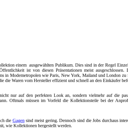
ollektion einem ausgewählten Publikum. Dies sind in der Regel Einzel
ffentlichkeit ist von diesen Präsentationen meist ausgeschlossen
ooms in Modemetropolen wie Paris, New York, Mailand und London zu 
e die Waren vom Hersteller effizient und schnell an den Einkäufer befö
icht nur auf den perfekten Look an, sondern vielmehr auf die pa
kann. Oftmals müssen im Vorfeld die Kollektionsteile bei der Anpro
uch die
Gagen
sind meist gering. Dennoch sind die Jobs durchaus inter
t, wie Kollektionen hergestellt werden.